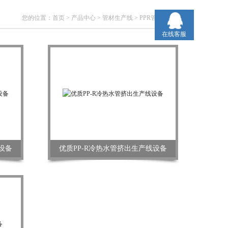
您的位置：
首页
>
产品中心
>
管材生产线
>
PPR管材生产线
在线客服
设备
优质PP-R冷热水管挤出生产线设备