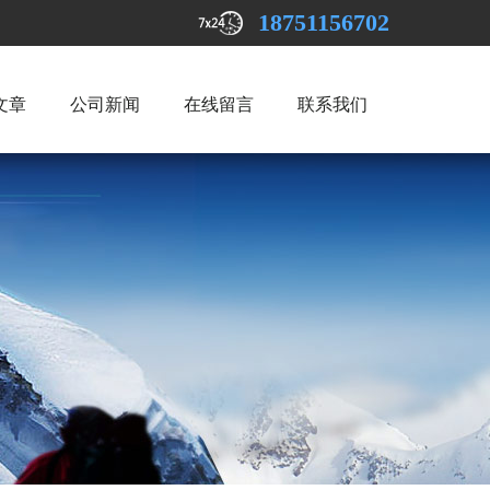
18751156702
文章
公司新闻
在线留言
联系我们