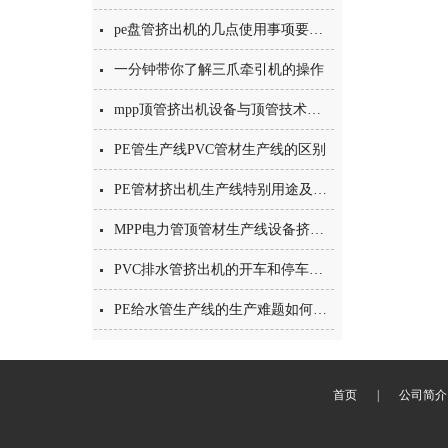
pe盘管挤出机的几点使用事项要知道
一分钟带你了解三爪牵引机的操作
mpp顶管挤出机设备与顶管技术你了解多少？
PE管生产线PVC管材生产线的区别
PE管材挤出机生产线特别用途及操作
MPP电力管顶管材生产线设备挤出机
PVC排水管挤出机的开车和停车事项
PE给水管生产线的生产难题如何处理好？
首页
|
公司简介