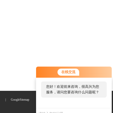
在线交流
您好！欢迎前来咨询，很高兴为您
服务，请问您要咨询什么问题呢？
们
|
GoogleSitemap