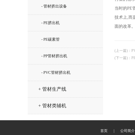
- 管材挤出设备
当时的PE
技术上,而
- PE挤出机
面的改革
- PE碳素管
(上一篇)
：
P
- PP管材挤出机
(下一篇)
：
P
- PVC管材挤出机
+ 管材生产线
+ 管材类辅机
首页
|
公司简介