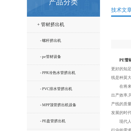
产品分类
技术文
+ 管材挤出机
- 螺杆挤出机
- pe管材设备
PE管
更好的知足
- PPR冷热水管挤出机
线是种莫大
在将来自
- PVC排水管挤出机
出产效率,
产线的质量
- MPP顶管挤出机设备
发展的时代
- PE盘管挤出机
现代人们
行业的需求