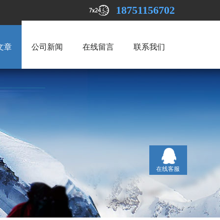
18751156702
文章
公司新闻
在线留言
联系我们
在线客服