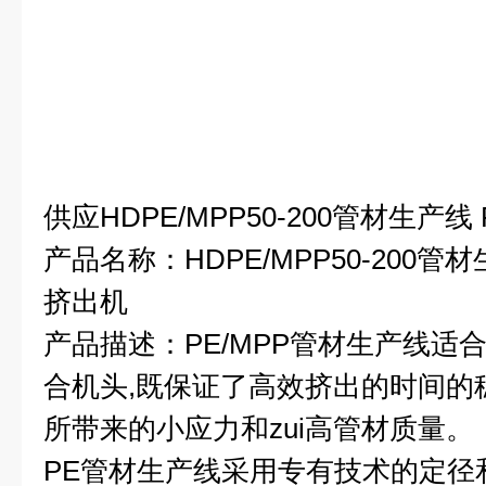
供应HDPE/MPP50-200管材生产
产品名称：HDPE/MPP50-200管
挤出机
产品描述：PE/MPP管材生产线适
合机头,既保证了高效挤出的时间的
所带来的小应力和zui高管材质量。
PE管材生产线采用专有技术的定径