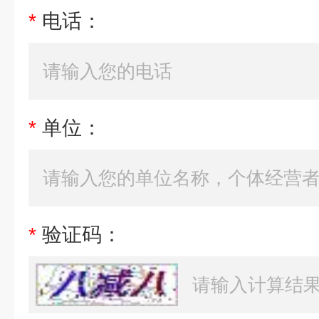
*
电话：
*
单位：
*
验证码：