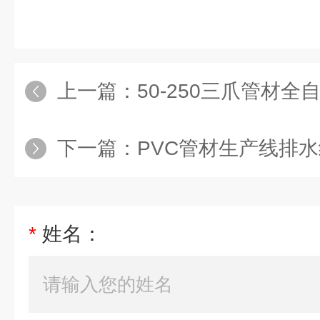
上一篇：
50-250三爪管材全
下一篇：
PVC管材生产线排水给
*
姓名：