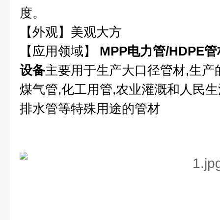
度。
【外观】美观大方
【应用领域】
MPP电力管/HDP
设备
主要用于生产大口径管材,生产
煤气管,化工用管,农业灌溉和人民生
排水管等特殊用途的管材