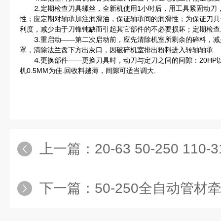
⒉定期检查刀具螺丝，全新机使用1小时后，用工具紧固动刀，
性；应定期对轴承加注润滑油，保证轴承间的润滑性；为保证刀具
利度，减少由于刀锋钝缺而引起其它部件的不必要损坏；定期检查
⒊重启动——第二次启动前，应先清除机室所剩余的碎料，减少
罩，清除法兰盘下方出灰口，因破碎机室排出粉料进入转轴轴承.
⒋更换部件——更换刀具时，动刀与定刀之间的间隙：20HP以上
机0.5MM为佳.回收料越薄，间隙可适当调大.
上一篇：
20-63 50-250 11
下一篇：
50-250全自动管材